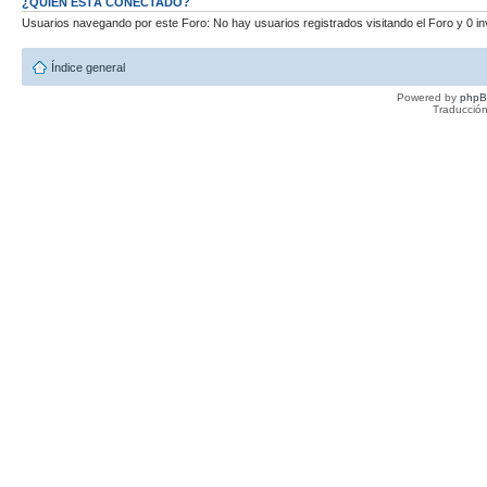
¿QUIÉN ESTÁ CONECTADO?
Usuarios navegando por este Foro: No hay usuarios registrados visitando el Foro y 0 in
Índice general
Powered by
php
Traducción