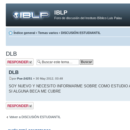
IBLP
Foro de discusión del Instituto Bíblico Luis Palau
Índice general
‹
Temas varios
‹
DISCUSIÓN ESTUDIANTIL
DLB
Publicar una
respuesta
DLB
por
Pue-24251
» 30 May 2012, 03:48
SOY NUEVO Y NECESITO INFORMARME SOBRE COMO ESTUDIO A
SI ALGUNA BECA ME CUBRE
Publicar una
respuesta
Volver a DISCUSIÓN ESTUDIANTIL