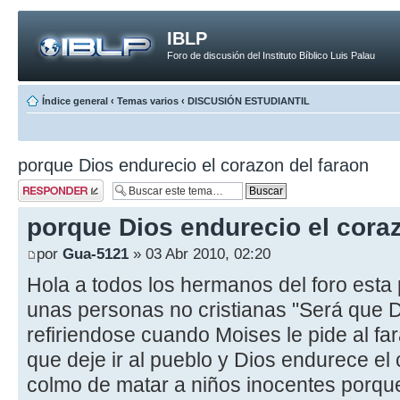
IBLP
Foro de discusión del Instituto Bíblico Luis Palau
Índice general
‹
Temas varios
‹
DISCUSIÓN ESTUDIANTIL
porque Dios endurecio el corazon del faraon
Publicar una
respuesta
porque Dios endurecio el coraz
por
Gua-5121
» 03 Abr 2010, 02:20
Hola a todos los hermanos del foro esta 
unas personas no cristianas "Será que 
refiriendose cuando Moises le pide al fa
que deje ir al pueblo y Dios endurece el
colmo de matar a niños inocentes porqu