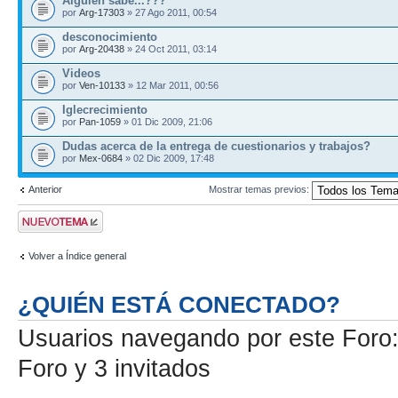
Alguien sabe...???
por
Arg-17303
» 27 Ago 2011, 00:54
desconocimiento
por
Arg-20438
» 24 Oct 2011, 03:14
Videos
por
Ven-10133
» 12 Mar 2011, 00:56
Iglecrecimiento
por
Pan-1059
» 01 Dic 2009, 21:06
Dudas acerca de la entrega de cuestionarios y trabajos?
por
Mex-0684
» 02 Dic 2009, 17:48
Anterior
Mostrar temas previos:
Publicar un nuevo
tema
Volver a Índice general
¿QUIÉN ESTÁ CONECTADO?
Usuarios navegando por este Foro: 
Foro y 3 invitados