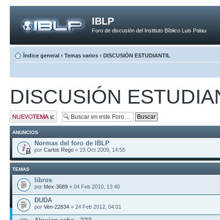
IBLP
Foro de discusión del Instituto Bíblico Luis Palau
Índice general
‹
Temas varios
‹
DISCUSIÓN ESTUDIANTIL
DISCUSIÓN ESTUDIA
Publicar un nuevo
tema
ANUNCIOS
Normas del foro de IBLP
por
Carlos Rego
» 23 Oct 2009, 14:55
TEMAS
libros
por
Mex-3689
» 04 Feb 2010, 13:40
DUDA
por
Ven-22834
» 24 Feb 2012, 04:01