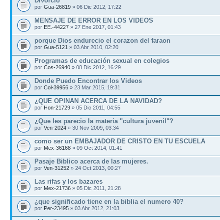
Divorcio
por
Gua-26819
» 06 Dic 2012, 17:22
MENSAJE DE ERROR EN LOS VIDEOS
por
EE.-44227
» 27 Ene 2017, 01:43
porque Dios endurecio el corazon del faraon
por
Gua-5121
» 03 Abr 2010, 02:20
Programas de educación sexual en colegios
por
Cos-26940
» 08 Dic 2012, 16:29
Donde Puedo Encontrar los Videos
por
Col-39956
» 23 Mar 2015, 19:31
¿QUE OPINAN ACERCA DE LA NAVIDAD?
por
Hon-21729
» 05 Dic 2011, 04:55
¿Que les parecio la materia "cultura juvenil"?
por
Ven-2024
» 30 Nov 2009, 03:34
como ser un EMBAJADOR DE CRISTO EN TU ESCUELA
por
Mex-36168
» 09 Oct 2014, 01:41
Pasaje Biblico acerca de las mujeres.
por
Ven-31252
» 24 Oct 2013, 00:27
Las rifas y los bazares
por
Mex-21736
» 05 Dic 2011, 21:28
¿que significado tiene en la biblia el numero 40?
por
Per-23495
» 03 Abr 2012, 21:03