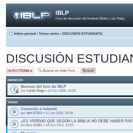
IBLP
Foro de discusión del Instituto Bíblico Luis Palau
Índice general
‹
Temas varios
‹
DISCUSIÓN ESTUDIANTIL
DISCUSIÓN ESTUDIA
Publicar un nuevo
tema
ANUNCIOS
Normas del foro de IBLP
por
Carlos Rego
» 23 Oct 2009, 14:55
TEMAS
Conexión a internet
por
Ven-57313
» 12 Jun 2020, 04:09
¿ES VERDAD QUE SEGÚN LA BIBLIA NO DEBE HABER PAS
por
Ecu-31361
» 24 Oct 2013, 22:09