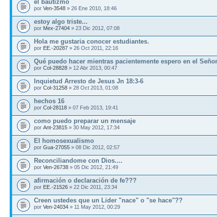
el bautizmo
por
Ven-3548
» 26 Ene 2010, 18:46
estoy algo triste...
por
Mex-27404
» 23 Dic 2012, 07:08
Hola me gustaria conocer estudiantes.
por
EE.-20287
» 26 Oct 2011, 22:16
Qué puedo hacer mientras pacientemente espero en el Seño
por
Col-28828
» 12 Abr 2013, 00:47
Inquietud Arresto de Jesus Jn 18:3-6
por
Col-31258
» 28 Oct 2013, 01:08
hechos 16
por
Col-28118
» 07 Feb 2013, 19:41
como puedo preparar un mensaje
por
Ant-23815
» 30 May 2012, 17:34
El homosexualismo
por
Gua-27055
» 08 Dic 2012, 02:57
Reconciliandome con Dios....
por
Ven-26738
» 05 Dic 2012, 21:49
afirmación o declaración de fe???
por
EE.-21526
» 22 Dic 2011, 23:34
Creen ustedes que un Lider "nace" o "se hace"??
por
Ven-24034
» 11 May 2012, 00:29