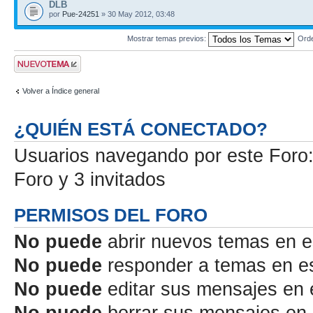
DLB
por
Pue-24251
» 30 May 2012, 03:48
Mostrar temas previos:
Ord
Publicar un nuevo
tema
Volver a Índice general
¿QUIÉN ESTÁ CONECTADO?
Usuarios navegando por este Foro: 
Foro y 3 invitados
PERMISOS DEL FORO
No puede
abrir nuevos temas en e
No puede
responder a temas en e
No puede
editar sus mensajes en 
No puede
borrar sus mensajes en 