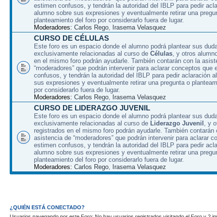
estimen confusos, y tendrán la autoridad del IBLP para pedir acla
alumno sobre sus expresiones y eventualmente retirar una pregu
planteamiento del foro por considerarlo fuera de lugar.
Moderadores:
Carlos Rego
,
Irasema Velasquez
CURSO DE CÉLULAS
Este foro es un espacio donde el alumno podrá plantear sus dud
exclusivamente relacionadas al curso de
Células
, y otros alumn
en el mismo foro podrán ayudarle. También contarán con la asist
“moderadores” que podrán intervenir para aclarar conceptos que 
confusos, y tendrán la autoridad del IBLP para pedir aclaración 
sus expresiones y eventualmente retirar una pregunta o planteami
por considerarlo fuera de lugar.
Moderadores:
Carlos Rego
,
Irasema Velasquez
CURSO DE LIDERAZGO JUVENIL
Este foro es un espacio donde el alumno podrá plantear sus dud
exclusivamente relacionadas al curso de
Liderazgo Juvenil
, y 
registrados en el mismo foro podrán ayudarle. También contarán 
asistencia de “moderadores” que podrán intervenir para aclarar 
estimen confusos, y tendrán la autoridad del IBLP para pedir acla
alumno sobre sus expresiones y eventualmente retirar una pregu
planteamiento del foro por considerarlo fuera de lugar.
Moderadores:
Carlos Rego
,
Irasema Velasquez
¿QUIÉN ESTÁ CONECTADO?
Usuarios navegando por este Foro: No hay usuarios registrados visitando el Foro y 2 in