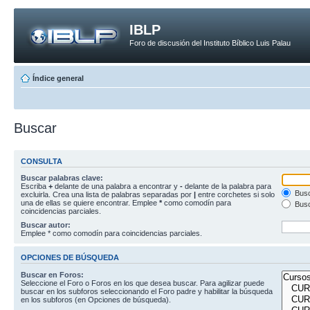
IBLP
Foro de discusión del Instituto Bíblico Luis Palau
Índice general
Buscar
CONSULTA
Buscar palabras clave:
Escriba
+
delante de una palabra a encontrar y
-
delante de la palabra para
Busc
excluirla. Crea una lista de palabras separadas por
|
entre corchetes si solo
una de ellas se quiere encontrar. Emplee
*
como comodín para
Busc
coincidencias parciales.
Buscar autor:
Emplee * como comodín para coincidencias parciales.
OPCIONES DE BÚSQUEDA
Buscar en Foros:
Seleccione el Foro o Foros en los que desea buscar. Para agilizar puede
buscar en los subforos seleccionando el Foro padre y habilitar la búsqueda
en los subforos (en Opciones de búsqueda).