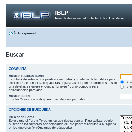
IBLP
Foro de discusión del Instituto Bíblico Luis Palau
Índice general
Buscar
CONSULTA
Buscar palabras clave:
Escriba
+
delante de una palabra a encontrar y
-
delante de la palabra para
Busc
excluirla. Crea una lista de palabras separadas por
|
entre corchetes si solo
una de ellas se quiere encontrar. Emplee
*
como comodín para
Busc
coincidencias parciales.
Buscar autor:
Emplee * como comodín para coincidencias parciales.
OPCIONES DE BÚSQUEDA
Buscar en Foros:
Seleccione el Foro o Foros en los que desea buscar. Para agilizar puede
buscar en los subforos seleccionando el Foro padre y habilitar la búsqueda
en los subforos (en Opciones de búsqueda).