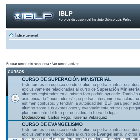
IBLP
Foro de discusión del Instituto Bíblico Luis Palau
Índice general
Buscar temas sin respuesta
•
Ver temas activos
CURSOS
CURSO DE SUPERACIÓN MINISTERIAL
Este foro es un espacio donde el alumno podrá plantear sus dud
exclusivamente relacionadas al curso de
Superación Ministeria
alumnos registrados en el mismo foro podrán ayudarle. También 
asistencia de “moderadores” que podrán intervenir para aclarar 
estimen confusos, y tendrán la autoridad del IBLP para pedir acla
alumno sobre sus expresiones y eventualmente retirar una pregu
planteamiento del foro por considerarlo fuera de lugar.
Moderadores:
Carlos Rego
,
Irasema Velasquez
CURSO DE EVANGELISMO
Este foro es un espacio donde el alumno podrá plantear sus dud
exclusivamente relacionadas al curso de
Evangelismo
, y otros
registrados en el mismo foro podrán ayudarle. También contarán 