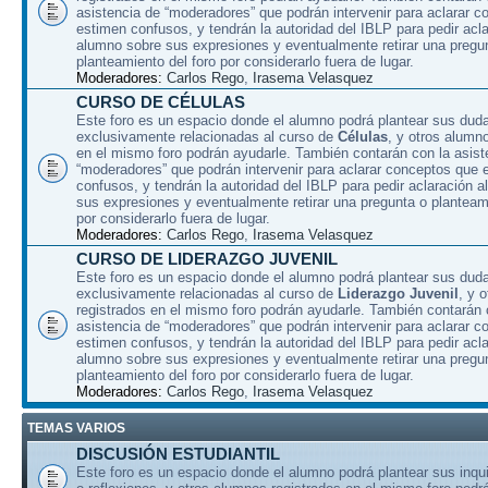
asistencia de “moderadores” que podrán intervenir para aclarar 
estimen confusos, y tendrán la autoridad del IBLP para pedir acla
alumno sobre sus expresiones y eventualmente retirar una pregu
planteamiento del foro por considerarlo fuera de lugar.
Moderadores:
Carlos Rego
,
Irasema Velasquez
CURSO DE CÉLULAS
Este foro es un espacio donde el alumno podrá plantear sus dud
exclusivamente relacionadas al curso de
Células
, y otros alumn
en el mismo foro podrán ayudarle. También contarán con la asist
“moderadores” que podrán intervenir para aclarar conceptos que 
confusos, y tendrán la autoridad del IBLP para pedir aclaración 
sus expresiones y eventualmente retirar una pregunta o planteami
por considerarlo fuera de lugar.
Moderadores:
Carlos Rego
,
Irasema Velasquez
CURSO DE LIDERAZGO JUVENIL
Este foro es un espacio donde el alumno podrá plantear sus dud
exclusivamente relacionadas al curso de
Liderazgo Juvenil
, y 
registrados en el mismo foro podrán ayudarle. También contarán 
asistencia de “moderadores” que podrán intervenir para aclarar 
estimen confusos, y tendrán la autoridad del IBLP para pedir acla
alumno sobre sus expresiones y eventualmente retirar una pregu
planteamiento del foro por considerarlo fuera de lugar.
Moderadores:
Carlos Rego
,
Irasema Velasquez
TEMAS VARIOS
DISCUSIÓN ESTUDIANTIL
Este foro es un espacio donde el alumno podrá plantear sus inqu