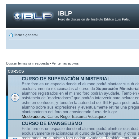
IBLP
Foro de discusión del Instituto Bíblico Luis Palau
Índice general
Buscar temas sin respuesta
•
Ver temas activos
CURSOS
CURSO DE SUPERACIÓN MINISTERIAL
Este foro es un espacio donde el alumno podrá plantear sus dud
exclusivamente relacionadas al curso de
Superación Ministeria
alumnos registrados en el mismo foro podrán ayudarle. También 
asistencia de “moderadores” que podrán intervenir para aclarar 
estimen confusos, y tendrán la autoridad del IBLP para pedir acla
alumno sobre sus expresiones y eventualmente retirar una pregu
planteamiento del foro por considerarlo fuera de lugar.
Moderadores:
Carlos Rego
,
Irasema Velasquez
CURSO DE EVANGELISMO
Este foro es un espacio donde el alumno podrá plantear sus dud
exclusivamente relacionadas al curso de
Evangelismo
, y otros
registrados en el mismo foro podrán ayudarle. También contarán 