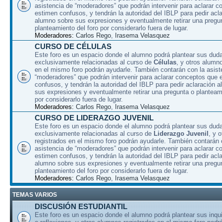
asistencia de “moderadores” que podrán intervenir para aclarar 
estimen confusos, y tendrán la autoridad del IBLP para pedir acla
alumno sobre sus expresiones y eventualmente retirar una pregu
planteamiento del foro por considerarlo fuera de lugar.
Moderadores:
Carlos Rego
,
Irasema Velasquez
CURSO DE CÉLULAS
Este foro es un espacio donde el alumno podrá plantear sus dud
exclusivamente relacionadas al curso de
Células
, y otros alumn
en el mismo foro podrán ayudarle. También contarán con la asist
“moderadores” que podrán intervenir para aclarar conceptos que 
confusos, y tendrán la autoridad del IBLP para pedir aclaración 
sus expresiones y eventualmente retirar una pregunta o planteami
por considerarlo fuera de lugar.
Moderadores:
Carlos Rego
,
Irasema Velasquez
CURSO DE LIDERAZGO JUVENIL
Este foro es un espacio donde el alumno podrá plantear sus dud
exclusivamente relacionadas al curso de
Liderazgo Juvenil
, y 
registrados en el mismo foro podrán ayudarle. También contarán 
asistencia de “moderadores” que podrán intervenir para aclarar 
estimen confusos, y tendrán la autoridad del IBLP para pedir acla
alumno sobre sus expresiones y eventualmente retirar una pregu
planteamiento del foro por considerarlo fuera de lugar.
Moderadores:
Carlos Rego
,
Irasema Velasquez
TEMAS VARIOS
DISCUSIÓN ESTUDIANTIL
Este foro es un espacio donde el alumno podrá plantear sus inqu