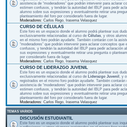
asistencia de “moderadores” que podrán intervenir para aclarar 
estimen confusos, y tendrán la autoridad del IBLP para pedir acla
alumno sobre sus expresiones y eventualmente retirar una pregu
planteamiento del foro por considerarlo fuera de lugar.
Moderadores:
Carlos Rego
,
Irasema Velasquez
CURSO DE CÉLULAS
Este foro es un espacio donde el alumno podrá plantear sus dud
exclusivamente relacionadas al curso de
Células
, y otros alumn
en el mismo foro podrán ayudarle. También contarán con la asist
“moderadores” que podrán intervenir para aclarar conceptos que 
confusos, y tendrán la autoridad del IBLP para pedir aclaración 
sus expresiones y eventualmente retirar una pregunta o planteami
por considerarlo fuera de lugar.
Moderadores:
Carlos Rego
,
Irasema Velasquez
CURSO DE LIDERAZGO JUVENIL
Este foro es un espacio donde el alumno podrá plantear sus dud
exclusivamente relacionadas al curso de
Liderazgo Juvenil
, y 
registrados en el mismo foro podrán ayudarle. También contarán 
asistencia de “moderadores” que podrán intervenir para aclarar 
estimen confusos, y tendrán la autoridad del IBLP para pedir acla
alumno sobre sus expresiones y eventualmente retirar una pregu
planteamiento del foro por considerarlo fuera de lugar.
Moderadores:
Carlos Rego
,
Irasema Velasquez
TEMAS VARIOS
DISCUSIÓN ESTUDIANTIL
Este foro es un espacio donde el alumno podrá plantear sus inqu