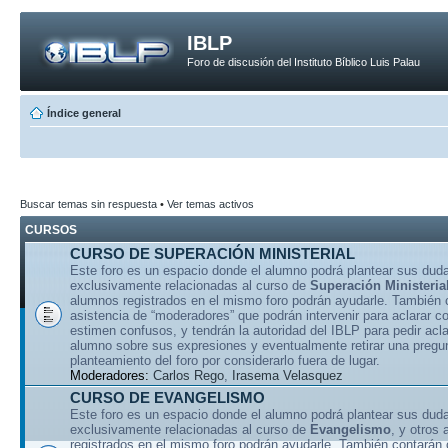
IBLP
Foro de discusión del Instituto Bíblico Luis Palau
Índice general
Buscar temas sin respuesta
•
Ver temas activos
CURSOS
CURSO DE SUPERACIÓN MINISTERIAL
Este foro es un espacio donde el alumno podrá plantear sus dud
exclusivamente relacionadas al curso de
Superación Ministeria
alumnos registrados en el mismo foro podrán ayudarle. También 
asistencia de “moderadores” que podrán intervenir para aclarar 
estimen confusos, y tendrán la autoridad del IBLP para pedir acla
alumno sobre sus expresiones y eventualmente retirar una pregu
planteamiento del foro por considerarlo fuera de lugar.
Moderadores:
Carlos Rego
,
Irasema Velasquez
CURSO DE EVANGELISMO
Este foro es un espacio donde el alumno podrá plantear sus dud
exclusivamente relacionadas al curso de
Evangelismo
, y otros
registrados en el mismo foro podrán ayudarle. También contarán 