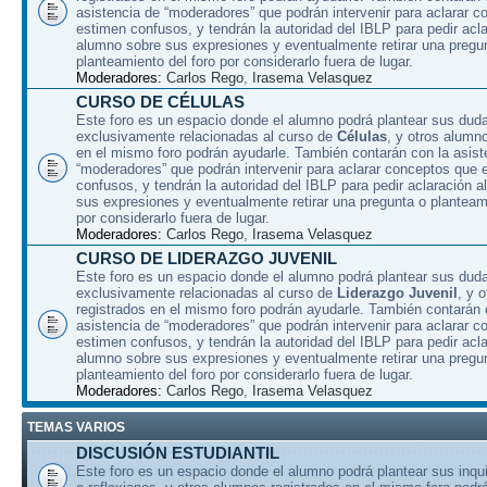
asistencia de “moderadores” que podrán intervenir para aclarar 
estimen confusos, y tendrán la autoridad del IBLP para pedir acla
alumno sobre sus expresiones y eventualmente retirar una pregu
planteamiento del foro por considerarlo fuera de lugar.
Moderadores:
Carlos Rego
,
Irasema Velasquez
CURSO DE CÉLULAS
Este foro es un espacio donde el alumno podrá plantear sus dud
exclusivamente relacionadas al curso de
Células
, y otros alumn
en el mismo foro podrán ayudarle. También contarán con la asist
“moderadores” que podrán intervenir para aclarar conceptos que 
confusos, y tendrán la autoridad del IBLP para pedir aclaración 
sus expresiones y eventualmente retirar una pregunta o planteami
por considerarlo fuera de lugar.
Moderadores:
Carlos Rego
,
Irasema Velasquez
CURSO DE LIDERAZGO JUVENIL
Este foro es un espacio donde el alumno podrá plantear sus dud
exclusivamente relacionadas al curso de
Liderazgo Juvenil
, y 
registrados en el mismo foro podrán ayudarle. También contarán 
asistencia de “moderadores” que podrán intervenir para aclarar 
estimen confusos, y tendrán la autoridad del IBLP para pedir acla
alumno sobre sus expresiones y eventualmente retirar una pregu
planteamiento del foro por considerarlo fuera de lugar.
Moderadores:
Carlos Rego
,
Irasema Velasquez
TEMAS VARIOS
DISCUSIÓN ESTUDIANTIL
Este foro es un espacio donde el alumno podrá plantear sus inqu