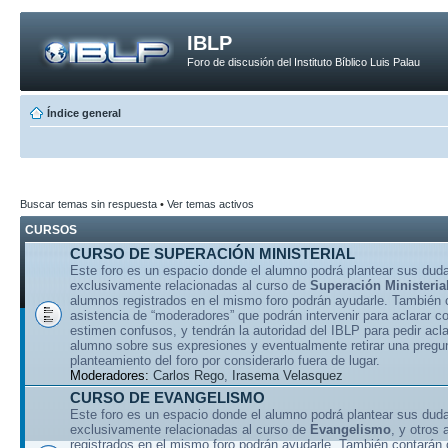
IBLP
Foro de discusión del Instituto Bíblico Luis Palau
Índice general
Buscar temas sin respuesta
•
Ver temas activos
CURSOS
CURSO DE SUPERACIÓN MINISTERIAL
Este foro es un espacio donde el alumno podrá plantear sus dud
exclusivamente relacionadas al curso de
Superación Ministeria
alumnos registrados en el mismo foro podrán ayudarle. También 
asistencia de “moderadores” que podrán intervenir para aclarar 
estimen confusos, y tendrán la autoridad del IBLP para pedir acla
alumno sobre sus expresiones y eventualmente retirar una pregu
planteamiento del foro por considerarlo fuera de lugar.
Moderadores:
Carlos Rego
,
Irasema Velasquez
CURSO DE EVANGELISMO
Este foro es un espacio donde el alumno podrá plantear sus dud
exclusivamente relacionadas al curso de
Evangelismo
, y otros
registrados en el mismo foro podrán ayudarle. También contarán 