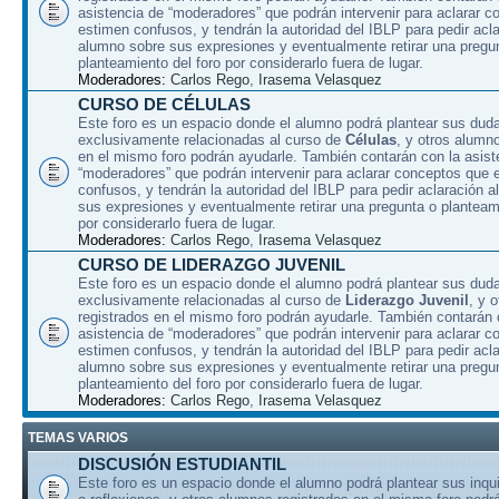
asistencia de “moderadores” que podrán intervenir para aclarar 
estimen confusos, y tendrán la autoridad del IBLP para pedir acla
alumno sobre sus expresiones y eventualmente retirar una pregu
planteamiento del foro por considerarlo fuera de lugar.
Moderadores:
Carlos Rego
,
Irasema Velasquez
CURSO DE CÉLULAS
Este foro es un espacio donde el alumno podrá plantear sus dud
exclusivamente relacionadas al curso de
Células
, y otros alumn
en el mismo foro podrán ayudarle. También contarán con la asist
“moderadores” que podrán intervenir para aclarar conceptos que 
confusos, y tendrán la autoridad del IBLP para pedir aclaración 
sus expresiones y eventualmente retirar una pregunta o planteami
por considerarlo fuera de lugar.
Moderadores:
Carlos Rego
,
Irasema Velasquez
CURSO DE LIDERAZGO JUVENIL
Este foro es un espacio donde el alumno podrá plantear sus dud
exclusivamente relacionadas al curso de
Liderazgo Juvenil
, y 
registrados en el mismo foro podrán ayudarle. También contarán 
asistencia de “moderadores” que podrán intervenir para aclarar 
estimen confusos, y tendrán la autoridad del IBLP para pedir acla
alumno sobre sus expresiones y eventualmente retirar una pregu
planteamiento del foro por considerarlo fuera de lugar.
Moderadores:
Carlos Rego
,
Irasema Velasquez
TEMAS VARIOS
DISCUSIÓN ESTUDIANTIL
Este foro es un espacio donde el alumno podrá plantear sus inqu