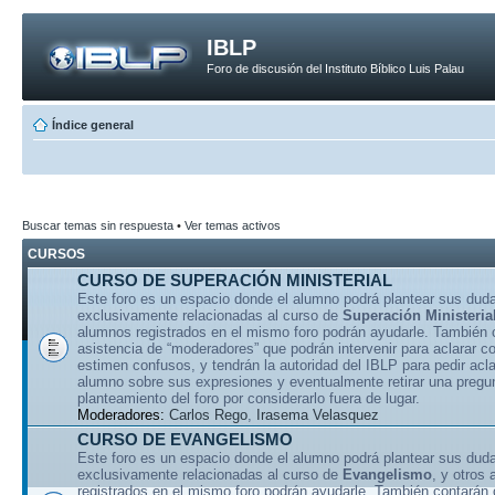
IBLP
Foro de discusión del Instituto Bíblico Luis Palau
Índice general
Buscar temas sin respuesta
•
Ver temas activos
CURSOS
CURSO DE SUPERACIÓN MINISTERIAL
Este foro es un espacio donde el alumno podrá plantear sus dud
exclusivamente relacionadas al curso de
Superación Ministeria
alumnos registrados en el mismo foro podrán ayudarle. También 
asistencia de “moderadores” que podrán intervenir para aclarar 
estimen confusos, y tendrán la autoridad del IBLP para pedir acla
alumno sobre sus expresiones y eventualmente retirar una pregu
planteamiento del foro por considerarlo fuera de lugar.
Moderadores:
Carlos Rego
,
Irasema Velasquez
CURSO DE EVANGELISMO
Este foro es un espacio donde el alumno podrá plantear sus dud
exclusivamente relacionadas al curso de
Evangelismo
, y otros
registrados en el mismo foro podrán ayudarle. También contarán 