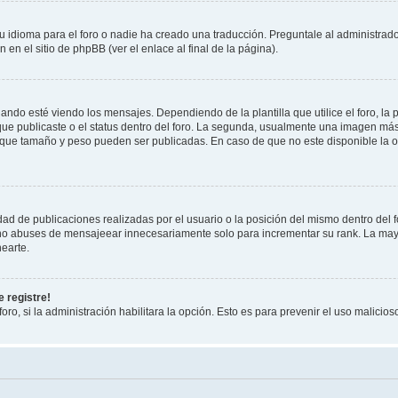
 idioma para el foro o nadie ha creado una traducción. Preguntale al administrador
 en el sitio de phpBB (ver el enlace al final de la página).
 esté viendo los mensajes. Dependiendo de la plantilla que utilice el foro, la p
 que publicaste o el status dentro del foro. La segunda, usualmente una imagen m
n que tamaño y peso pueden ser publicadas. En caso de que no este disponible la 
ad de publicaciones realizadas por el usuario o la posición del mismo dentro del 
, no abuses de mensajeear innecesariamente solo para incrementar su rank. La may
earte.
 registre!
oro, si la administración habilitara la opción. Esto es para prevenir el uso malici