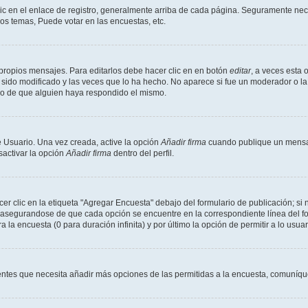
ic en el enlace de registro, generalmente arriba de cada página. Seguramente nece
os temas, Puede votar en las encuestas, etc.
propios mensajes. Para editarlos debe hacer clic en en botón
editar
, a veces esta 
sido modificado y las veces que lo ha hecho. No aparece si fue un moderador o la 
go de que alguien haya respondido el mismo.
 Usuario. Una vez creada, active la opción
Añadir firma
cuando publique un mensaj
sactivar la opción
Añadir firma
dentro del perfil.
 clic en la etiqueta "Agregar Encuesta" debajo del formulario de publicación; si n
, asegurandose de que cada opción se encuentre en la correspondiente línea del 
a la encuesta (0 para duración infinita) y por último la opción de permitir a lo usua
sientes que necesita añadir más opciones de las permitidas a la encuesta, comuníqu