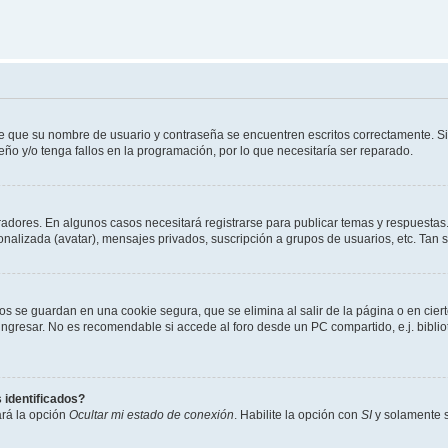
de que su nombre de usuario y contraseña se encuentren escritos correctamente. 
eño y/o tenga fallos en la programación, por lo que necesitaría ser reparado.
radores. En algunos casos necesitará registrarse para publicar temas y respuestas.
sonalizada (avatar), mensajes privados, suscripción a grupos de usuarios, etc. Ta
os se guardan en una cookie segura, que se elimina al salir de la página o en cie
gresar. No es recomendable si accede al foro desde un PC compartido, e.j. bibliotec
 identificados?
ará la opción
Ocultar mi estado de conexión
. Habilite la opción con
SI
y solamente s