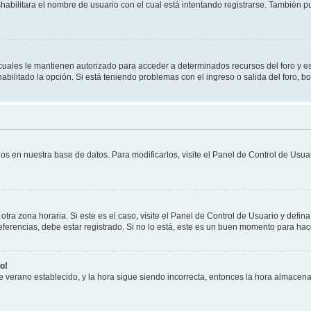
shabilitara el nombre de usuario con el cual está intentando registrarse. También 
s cuales le mantienen autorizado para acceder a determinados recursos del foro y e
habilitado la opción. Si está teniendo problemas con el ingreso o salida del foro, 
os en nuestra base de datos. Para modificarlos, visite el Panel de Control de Usuar
otra zona horaria. Si este es el caso, visite el Panel de Control de Usuario y defin
erencias, debe estar registrado. Si no lo está, este es un buen momento para hac
o!
 de verano establecido, y la hora sigue siendo incorrecta, entonces la hora almacen