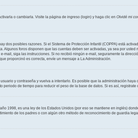
varla o cambiarla. Visite la página de ingreso (login) y haga clic en
Olvidé mi co
hay dos posibles razones. Si el Sistema de Protección Infantil (COPPA) está activad
ta. Algunos foros disponen que las cuentas deben ser activadas, ya sea por usted m
un e-mail, siga las instrucciones. Si no recibió ningún e-mail, seguramente la direc
l que proporcinó es correcta, envíe un mensaje a La Administración.
 usuario y contraseña y vuelva a intentarlo. Es posible que la administración hay
eriodo de tiempo para reducir el peso de la base de datos. Si es así, registrate 
 1998, es una ley de los Estados Unidos (por eso se mantiene en inglés) donde se 
centimiento de los padres o con algún otro método de reconocimiento de guardia lega