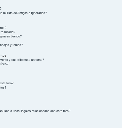
?
e mi lista de Amigos e Ignorados?
oros?
 resultado?
gina en blanco?
nsajes y temas?
itos
avorito y suscribirme a un tema?
ífico?
este foro?
ntos?
busos o usos ilegales relacionados con este foro?