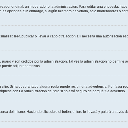
ador original, un moderador o la administración. Para editar una encuesta, hace c
ar las opciones. Sin embargo, si algún miembro ha votado, solo moderadores o admi
sualizar, leer, publicar o llevar a cabo otra acción allí necesita una autorizació
usuario y son cedidos por la administración. Tal vez la administración no permite a
o puede adjuntar archivos.
 sitio. Si ha quebrantado alguna regla puede recibir una advertencia. Por favor re
íquese con La Administración del foro si no está seguro de porqué fue advertido.
cerca del mismo. Haciendo clic sobre el botón, el foro le llevará y guiará a través 