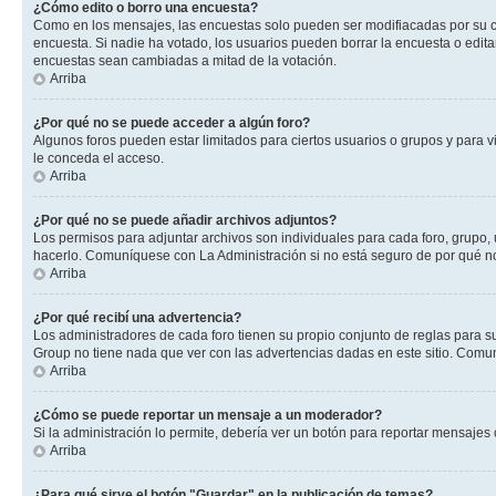
¿Cómo edito o borro una encuesta?
Como en los mensajes, las encuestas solo pueden ser modifiacadas por su cre
encuesta. Si nadie ha votado, los usuarios pueden borrar la encuesta o edit
encuestas sean cambiadas a mitad de la votación.
Arriba
¿Por qué no se puede acceder a algún foro?
Algunos foros pueden estar limitados para ciertos usuarios o grupos y para vi
le conceda el acceso.
Arriba
¿Por qué no se puede añadir archivos adjuntos?
Los permisos para adjuntar archivos son individuales para cada foro, grupo, 
hacerlo. Comuníquese con La Administración si no está seguro de por qué n
Arriba
¿Por qué recibí una advertencia?
Los administradores de cada foro tienen su propio conjunto de reglas para su
Group no tiene nada que ver con las advertencias dadas en este sitio. Comun
Arriba
¿Cómo se puede reportar un mensaje a un moderador?
Si la administración lo permite, debería ver un botón para reportar mensajes 
Arriba
¿Para qué sirve el botón "Guardar" en la publicación de temas?