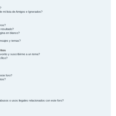
?
e mi lista de Amigos e Ignorados?
oros?
 resultado?
gina en blanco?
nsajes y temas?
itos
avorito y suscribirme a un tema?
ífico?
este foro?
ntos?
busos o usos ilegales relacionados con este foro?