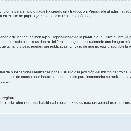
 idioma para el foro o nadie ha creado una traducción. Preguntale al administrador
 en el sitio de phpBB (ver el enlace al final de la página).
 esté viendo los mensajes. Dependiendo de la plantilla que utilice el foro, la p
 que publicaste o el status dentro del foro. La segunda, usualmente una imagen m
n que tamaño y peso pueden ser publicadas. En caso de que no este disponible la 
ad de publicaciones realizadas por el usuario o la posición del mismo dentro del 
, no abuses de mensajeear innecesariamente solo para incrementar su rank. La may
earte.
 registre!
oro, si la administración habilitara la opción. Esto es para prevenir el uso malici