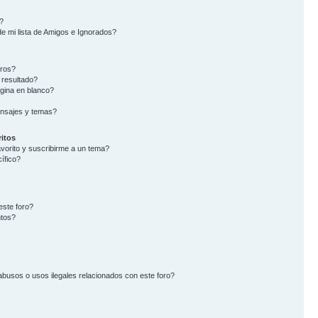
?
e mi lista de Amigos e Ignorados?
oros?
 resultado?
gina en blanco?
nsajes y temas?
itos
avorito y suscribirme a un tema?
ífico?
este foro?
ntos?
busos o usos ilegales relacionados con este foro?