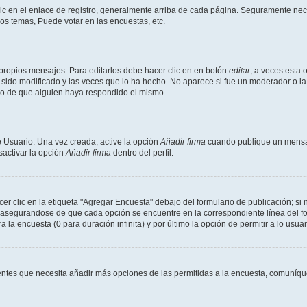
ic en el enlace de registro, generalmente arriba de cada página. Seguramente nece
os temas, Puede votar en las encuestas, etc.
propios mensajes. Para editarlos debe hacer clic en en botón
editar
, a veces esta 
sido modificado y las veces que lo ha hecho. No aparece si fue un moderador o la 
go de que alguien haya respondido el mismo.
 Usuario. Una vez creada, active la opción
Añadir firma
cuando publique un mensaj
sactivar la opción
Añadir firma
dentro del perfil.
 clic en la etiqueta "Agregar Encuesta" debajo del formulario de publicación; si n
, asegurandose de que cada opción se encuentre en la correspondiente línea del 
a la encuesta (0 para duración infinita) y por último la opción de permitir a lo usua
sientes que necesita añadir más opciones de las permitidas a la encuesta, comuníqu