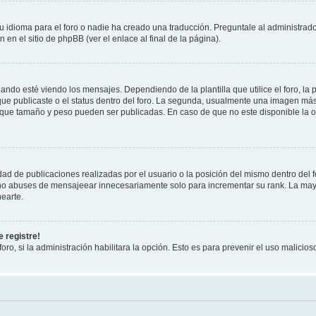
 idioma para el foro o nadie ha creado una traducción. Preguntale al administrador
 en el sitio de phpBB (ver el enlace al final de la página).
 esté viendo los mensajes. Dependiendo de la plantilla que utilice el foro, la p
 que publicaste o el status dentro del foro. La segunda, usualmente una imagen m
n que tamaño y peso pueden ser publicadas. En caso de que no este disponible la 
ad de publicaciones realizadas por el usuario o la posición del mismo dentro del 
, no abuses de mensajeear innecesariamente solo para incrementar su rank. La may
earte.
 registre!
oro, si la administración habilitara la opción. Esto es para prevenir el uso malici