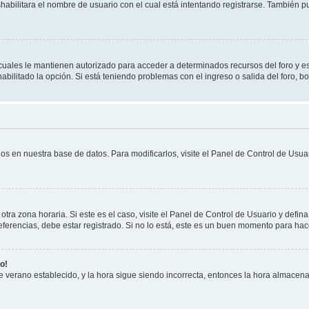
shabilitara el nombre de usuario con el cual está intentando registrarse. También 
s cuales le mantienen autorizado para acceder a determinados recursos del foro y e
habilitado la opción. Si está teniendo problemas con el ingreso o salida del foro, 
os en nuestra base de datos. Para modificarlos, visite el Panel de Control de Usuar
otra zona horaria. Si este es el caso, visite el Panel de Control de Usuario y defin
erencias, debe estar registrado. Si no lo está, este es un buen momento para hac
o!
 de verano establecido, y la hora sigue siendo incorrecta, entonces la hora almacen