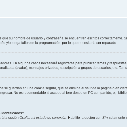
de que su nombre de usuario y contraseña se encuentren escritos correctamente. 
eño y/o tenga fallos en la programación, por lo que necesitaría ser reparado.
radores. En algunos casos necesitará registrarse para publicar temas y respuestas.
sonalizada (avatar), mensajes privados, suscripción a grupos de usuarios, etc. Ta
os se guardan en una cookie segura, que se elimina al salir de la página o en cie
gresar. No es recomendable si accede al foro desde un PC compartido, e.j. bibliotec
 identificados?
ará la opción
Ocultar mi estado de conexión
. Habilite la opción con
SI
y solamente s