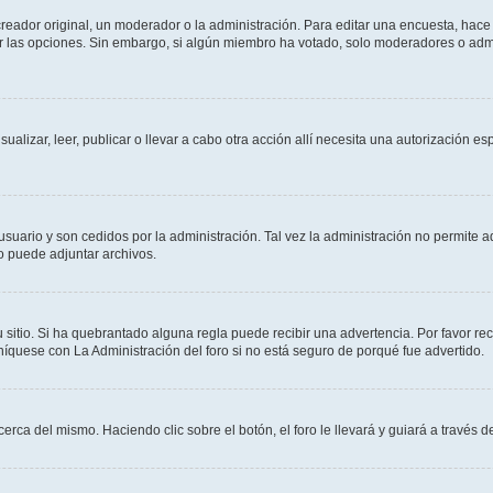
ador original, un moderador o la administración. Para editar una encuesta, hace c
ar las opciones. Sin embargo, si algún miembro ha votado, solo moderadores o admi
sualizar, leer, publicar o llevar a cabo otra acción allí necesita una autorizació
usuario y son cedidos por la administración. Tal vez la administración no permite a
o puede adjuntar archivos.
 sitio. Si ha quebrantado alguna regla puede recibir una advertencia. Por favor re
íquese con La Administración del foro si no está seguro de porqué fue advertido.
cerca del mismo. Haciendo clic sobre el botón, el foro le llevará y guiará a través 