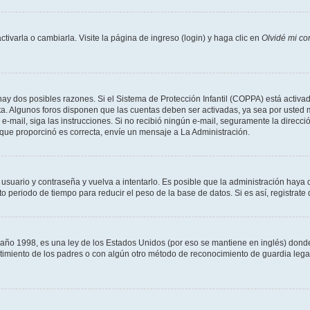
varla o cambiarla. Visite la página de ingreso (login) y haga clic en
Olvidé mi co
hay dos posibles razones. Si el Sistema de Protección Infantil (COPPA) está activad
ta. Algunos foros disponen que las cuentas deben ser activadas, ya sea por usted m
un e-mail, siga las instrucciones. Si no recibió ningún e-mail, seguramente la direc
l que proporcinó es correcta, envíe un mensaje a La Administración.
 usuario y contraseña y vuelva a intentarlo. Es posible que la administración hay
eriodo de tiempo para reducir el peso de la base de datos. Si es así, registrate 
 1998, es una ley de los Estados Unidos (por eso se mantiene en inglés) donde se 
centimiento de los padres o con algún otro método de reconocimiento de guardia lega