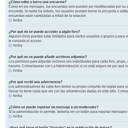
¿Cómo edito o borro una encuesta?
Como en los mensajes, las encuestas solo pueden ser modifiacadas por su cre
encuesta. Si nadie ha votado, los usuarios pueden borrar la encuesta o edit
encuestas sean cambiadas a mitad de la votación.
Arriba
¿Por qué no se puede acceder a algún foro?
Algunos foros pueden estar limitados para ciertos usuarios o grupos y para vi
le conceda el acceso.
Arriba
¿Por qué no se puede añadir archivos adjuntos?
Los permisos para adjuntar archivos son individuales para cada foro, grupo, 
hacerlo. Comuníquese con La Administración si no está seguro de por qué n
Arriba
¿Por qué recibí una advertencia?
Los administradores de cada foro tienen su propio conjunto de reglas para su
Group no tiene nada que ver con las advertencias dadas en este sitio. Comun
Arriba
¿Cómo se puede reportar un mensaje a un moderador?
Si la administración lo permite, debería ver un botón para reportar mensajes 
Arriba
¿Para qué sirve el botón "Guardar" en la publicación de temas?