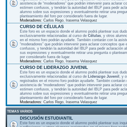
asistencia de “moderadores” que podrán intervenir para aclarar 
estimen confusos, y tendrán la autoridad del IBLP para pedir acla
alumno sobre sus expresiones y eventualmente retirar una pregu
planteamiento del foro por considerarlo fuera de lugar.
Moderadores:
Carlos Rego
,
Irasema Velasquez
CURSO DE CÉLULAS
Este foro es un espacio donde el alumno podrá plantear sus dud
exclusivamente relacionadas al curso de
Células
, y otros alumn
en el mismo foro podrán ayudarle. También contarán con la asist
“moderadores” que podrán intervenir para aclarar conceptos que 
confusos, y tendrán la autoridad del IBLP para pedir aclaración 
sus expresiones y eventualmente retirar una pregunta o planteami
por considerarlo fuera de lugar.
Moderadores:
Carlos Rego
,
Irasema Velasquez
CURSO DE LIDERAZGO JUVENIL
Este foro es un espacio donde el alumno podrá plantear sus dud
exclusivamente relacionadas al curso de
Liderazgo Juvenil
, y 
registrados en el mismo foro podrán ayudarle. También contarán 
asistencia de “moderadores” que podrán intervenir para aclarar 
estimen confusos, y tendrán la autoridad del IBLP para pedir acla
alumno sobre sus expresiones y eventualmente retirar una pregu
planteamiento del foro por considerarlo fuera de lugar.
Moderadores:
Carlos Rego
,
Irasema Velasquez
TEMAS VARIOS
DISCUSIÓN ESTUDIANTIL
Este foro es un espacio donde el alumno podrá plantear sus inqu