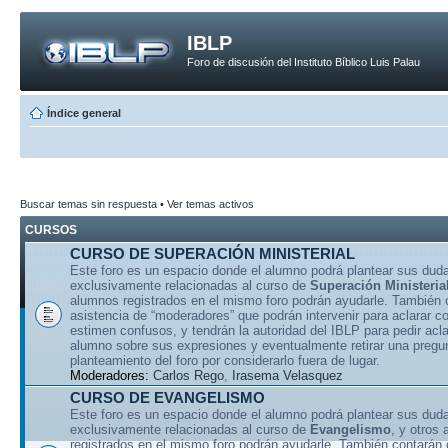
IBLP
Foro de discusión del Instituto Bíblico Luis Palau
Índice general
Buscar temas sin respuesta
•
Ver temas activos
CURSOS
CURSO DE SUPERACIÓN MINISTERIAL
Este foro es un espacio donde el alumno podrá plantear sus dud
exclusivamente relacionadas al curso de
Superación Ministeria
alumnos registrados en el mismo foro podrán ayudarle. También 
asistencia de “moderadores” que podrán intervenir para aclarar 
estimen confusos, y tendrán la autoridad del IBLP para pedir acla
alumno sobre sus expresiones y eventualmente retirar una pregu
planteamiento del foro por considerarlo fuera de lugar.
Moderadores:
Carlos Rego
,
Irasema Velasquez
CURSO DE EVANGELISMO
Este foro es un espacio donde el alumno podrá plantear sus dud
exclusivamente relacionadas al curso de
Evangelismo
, y otros
registrados en el mismo foro podrán ayudarle. También contarán 